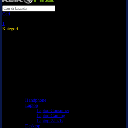
Cari
1
Kategori
Peralatan Elektronik
Aksesoris Elektronik
Fashion & Aksesoris Wanita
Fashion & Aksesoris Pria
Fashion & Aksesoris Anak
Kesehatan & Kecantikan
Bayi & Mainan
TV & Elektronik Rumah
Keperluan Rumah & Gaya Hidup
Kebutuhan Rumah Tangga
Olahraga & Outdoor
Otomotif
Handphone
Laptop
Laptop Consumer
Laptop Gaming
Laptop 2-in-1s
Desktop