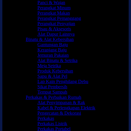
Panci & Wajan
Perangkat Minum
Perangkat Makan
Perangkat Pemanggang
Perangkat Penyajian
Pisau & Aksesoris
Alat Dapur Lainnya
Binatu & Alat Kebersihan
Gantungan Baju
Keranjang Baju
Jemuran Pakaian
Alat Binatu & Setrika
Meja Setrika
Produk Kebersihan
Sapu & Alat Pel
Lap Kain Penghilang Debu
Sikat Pembersih
Tempat Sampah
Perkakas & Perbaikan Rumah
Alat Penyimpanan & Rak
Kabel & Perlengkapan Elektrik
Pengecatan & Dekorasi
Perkakas
Perkakas Listrik
Perkakas Portabel