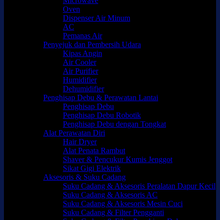
Microwave
Oven
Dispenser Air Minum
AC
Pemanas Air
Penyejuk dan Pembersih Udara
Kipas Angin
Air Cooler
Air Purifier
Humidifier
Dehumidifier
Penghisap Debu & Perawatan Lantai
Penghisap Debu
Penghisap Debu Robotik
Penghisap Debu dengan Tongkat
Alat Perawatan Diri
Hair Dryer
Alat Penata Rambut
Shaver & Pencukur Kumis Jenggot
Sikat Gigi Elektrik
Aksesoris & Suku Cadang
Suku Cadang & Aksesoris Peralatan Dapur Kecil
Suku Cadang & Aksesoris AC
Suku Cadang & Aksesoris Mesin Cuci
Suku Cadang & Filter Pengganti