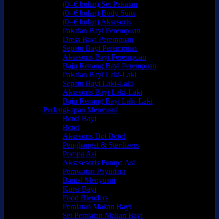
(0--6 bulan) Set Pakaian
(0--6 bulan) Body Suits
(0--6 bulan) Aksesoris
Pakaian Bayi Perempuan
Dress Bayi Perempuan
Sepatu Bayi Perempuan
Aksesoris Bayi Perempuan
Baju Renang Bayi Perempuan
Pakaian Bayi Laki-Laki
Sepatu Bayi Laki-Laki
Aksesoris Bayi Laki-Laki
Baju Renang Bayi Laki-Laki
Perlengkapan Menyusui
Botol Bayi
Botol
Aksesoris Dot Botol
Penghangat & Sterilizers
Pompa Asi
Aksesesoris Pompa Asi
Perawatan Payudara
Bantal Menyusui
Kursi Bayi
Food Blenders
Peralatan Makan Bayi
Set Peralatan Makan Bayi