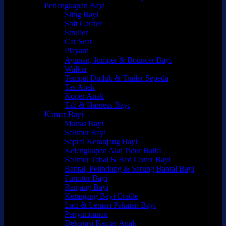
Perlengkapan Bayi
Sling Bayi
Soft Carrier
Stroller
Car Seat
Playard
Ayunan, Jumper & Bouncer Bayi
Walker
Tempat Duduk & Trailer Sepeda
Tas Anak
Koper Anak
Tali & Harness Bayi
Kamar Bayi
Matras Bayi
Selimut Bayi
Seprai Keranjang Bayi
Kelengkapan Alat Tidur Balita
Selimut Tebal & Bed Cover Bayi
Bantal, Pelindung & Sarung Bantal Bayi
Furnitur Bayi
Ranjang Bayi
Keranjang Bayi Cradle
Laci & Lemari Pakaian Bayi
Penyimpanan
Dekorasi Kamar Anak