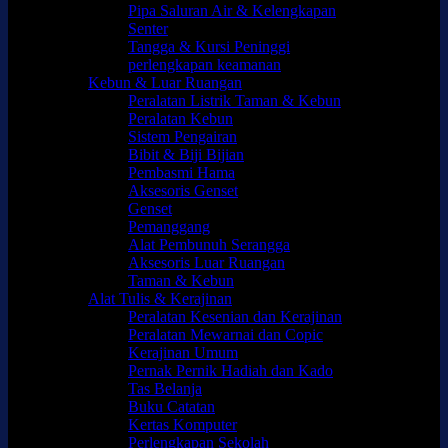
Pipa Saluran Air & Kelengkapan
Senter
Tangga & Kursi Peninggi
perlengkapan keamanan
Kebun & Luar Ruangan
Peralatan Listrik Taman & Kebun
Peralatan Kebun
Sistem Pengairan
Bibit & Biji Bijian
Pembasmi Hama
Aksesoris Genset
Genset
Pemanggang
Alat Pembunuh Serangga
Aksesoris Luar Ruangan
Taman & Kebun
Alat Tulis & Kerajinan
Peralatan Kesenian dan Kerajinan
Peralatan Mewarnai dan Copic
Kerajinan Umum
Pernak Pernik Hadiah dan Kado
Tas Belanja
Buku Catatan
Kertas Komputer
Perlengkapan Sekolah