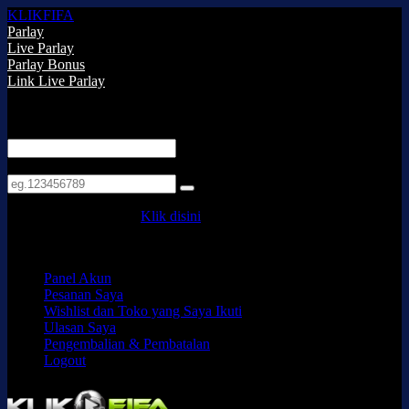
KLIKFIFA
Parlay
Live Parlay
Parlay Bonus
Link Live Parlay
LOGIN
LOGIN
Email:
Nomor pesanan:
Untuk bantuan silakan,
Klik disini
DAFTAR
Panel Akun
Pesanan Saya
Wishlist dan Toko yang Saya Ikuti
Ulasan Saya
Pengembalian & Pembatalan
Logout