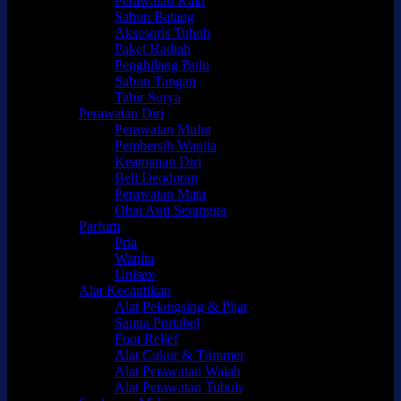
Perawatan Kaki
Sabun Batang
Aksesoris Tubuh
Paket Hadiah
Penghilang Bulu
Sabun Tangan
Tabir Surya
Perawatan Diri
Perawatan Mulut
Pembersih Wanita
Keamanan Diri
Beli Deodoran
Perawatan Mata
Obat Anti Serangga
Parfum
Pria
Wanita
Unisex
Alat Kecantikan
Alat Pelangsing & Pijat
Sauna Portabel
Foot Relief
Alat Cukur & Trimmer
Alat Perawatan Wajah
Alat Perawatan Tubuh