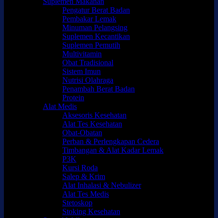
Suplemen Makanan
Pengatur Berat Badan
Pembakar Lemak
Minuman Pelangsing
Suplemen Kecantikan
Suplemen Pemutih
Multivitamin
Obat Tradisional
Sistem Imun
Nutrisi Olahraga
Penambah Berat Badan
Protein
Alat Medis
Aksesoris Kesehatan
Alat Tes Kesehatan
Obat-Obatan
Perban & Perlengkapan Cedera
Timbangan & Alat Kadar Lemak
P3K
Kursi Roda
Salep & Krim
Alat Inhalasi & Nebulizer
Alat Tes Medis
Stetoskop
Stoking Kesehatan