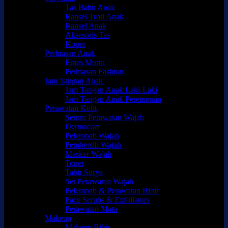
Tas Bahu Anak
Ransel Troli Anak
Ransel Anak
Aksesoris Tas
Koper
Perhiasan Anak
Emas Murni
Perhiasan Fashion
Jam Tangan Anak
Jam Tangan Anak Laki-Laki
Jam Tangan Anak Perempuan
Perawatan Kulit
Serum Perawatan Wajah
Dermacare
Pelembab Wajah
Pembersih Wajah
Masker Wajah
Toner
Tabir Surya
Set Perawatan Wajah
Pelembab & Perawatan Bibir
Face Scrubs & Exfoliators
Perawatan Mata
Makeup
Makeup Bibir