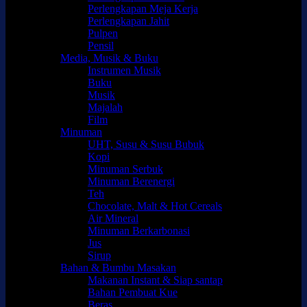
Perlengkapan Meja Kerja
Perlengkapan Jahit
Pulpen
Pensil
Media, Musik & Buku
Instrumen Musik
Buku
Musik
Majalah
Film
Minuman
UHT, Susu & Susu Bubuk
Kopi
Minuman Serbuk
Minuman Berenergi
Teh
Chocolate, Malt & Hot Cereals
Air Mineral
Minuman Berkarbonasi
Jus
Sirup
Bahan & Bumbu Masakan
Makanan Instant & Siap santap
Bahan Pembuat Kue
Beras