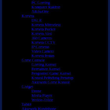
PC Gaming
Komputer Rakitan
All-In-One
Kamera
DSLR
Kamera Mirrorless
Kamera Pocket
Kamera Aksi
360 Cameras
Kamera CCTV
IP Cameras
Video Camera
Kamera Instan
Game Console
Gaming Konsol
Permainan Konsol
Pengontrol Game Konsol
Konsol Pelindung Penutup
Aksesoris Game Konsol
Gadget
Drone
Media Player
Walkie-Talkie
Tablet
Aksesoris Handphone