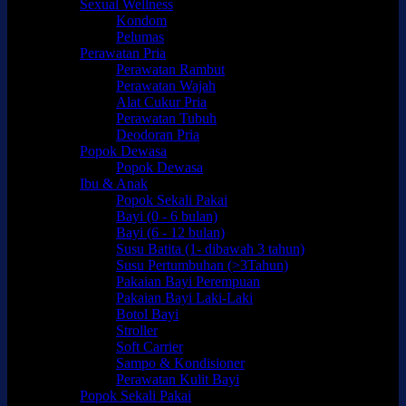
Sexual Wellness
Kondom
Pelumas
Perawatan Pria
Perawatan Rambut
Perawatan Wajah
Alat Cukur Pria
Perawatan Tubuh
Deodoran Pria
Popok Dewasa
Popok Dewasa
Ibu & Anak
Popok Sekali Pakai
Bayi (0 - 6 bulan)
Bayi (6 - 12 bulan)
Susu Batita (1- dibawah 3 tahun)
Susu Pertumbuhan (>3Tahun)
Pakaian Bayi Perempuan
Pakaian Bayi Laki-Laki
Botol Bayi
Stroller
Soft Carrier
Sampo & Kondisioner
Perawatan Kulit Bayi
Popok Sekali Pakai