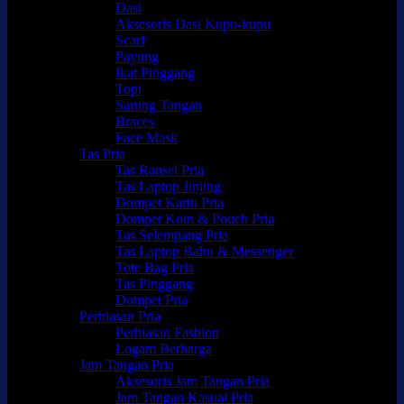
Dasi
Aksesoris Dasi Kupu-kupu
Scarf
Payung
Ikat Pinggang
Topi
Sarung Tangan
Braces
Face Mask
Tas Pria
Tas Ransel Pria
Tas Laptop Jinjing
Dompet Kartu Pria
Dompet Koin & Pouch Pria
Tas Selempang Pria
Tas Laptop Bahu & Messenger
Tote Bag Pria
Tas Pinggang
Dompet Pria
Perhiasan Pria
Perhiasan Fashion
Logam Berharga
Jam Tangan Pria
Aksesoris Jam Tangan Pria
Jam Tangan Kasual Pria