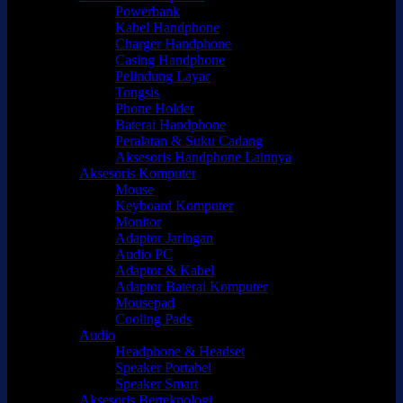
Powerbank
Kabel Handphone
Charger Handphone
Casing Handphone
Pelindung Layar
Tongsis
Phone Holder
Baterai Handphone
Peralatan & Suku Cadang
Aksesoris Handphone Lainnya
Aksesoris Komputer
Mouse
Keyboard Komputer
Monitor
Adaptor Jaringan
Audio PC
Adaptor & Kabel
Adaptor Baterai Komputer
Mousepad
Cooling Pads
Audio
Headphone & Headset
Speaker Portabel
Speaker Smart
Aksesoris Berteknologi