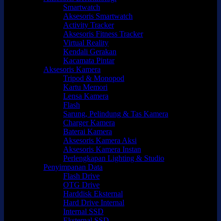
Smartwatch
Aksesoris Smartwatch
Activity Tracker
Aksesoris Fitness Tracker
Virtual Reality
Kendali Gerakan
Kacamata Pintar
Aksesoris Kamera
Tripod & Monopod
Kartu Memori
Lensa Kamera
Flash
Sarung, Pelindung & Tas Kamera
Charger Kamera
Baterai Kamera
Aksesoris Kamera Aksi
Aksesoris Kamera Instan
Perlengkapan Lighting & Studio
Penyimpanan Data
Flash Drive
OTG Drive
Harddisk Eksternal
Hard Drive Internal
Internal SSD
Eksternal SSD