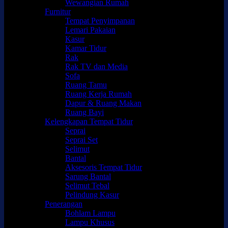
Wewangian Rumah
Furnitur
Tempat Penyimpanan
Lemari Pakaian
Kasur
Kamar Tidur
Rak
Rak TV dan Media
Sofa
Ruang Tamu
Ruang Kerja Rumah
Dapur & Ruang Makan
Ruang Bayi
Kelengkapan Tempat Tidur
Seprai
Seprai Set
Selimut
Bantal
Aksesoris Tempat Tidur
Sarung Bantal
Selimut Tebal
Pelindung Kasur
Penerangan
Bohlam Lampu
Lampu Khusus