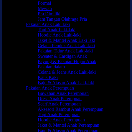
Formal
Mewah
Pra Dimiliki
Jam Tangan Olahraga Pria
Pakaian Anak Laki-laki
Topi Anak Laki-laki
Hoodie Anak Laki-laki
Jaket & Mantel Anak Laki-laki
Celana Pendek Anak Laki-laki
Pakaian Tidur Anak Laki-laki
Sweater & Cardigan Anak
Payung & Pakaian Hujan Anak
Pakaian dalam
Celana & Jeans Anak Laki-laki
Kaus Kaki
Baju & Atasan Anak Laki-laki
Pakaian Anak Perempuan
Bawahan Anak Perempuan
Dress Anak Perempuan
Scarf Anak Perempuan
Aksesori Rambut Anak Perempuan
Topi Anak Perempuan
Hoodie Anak Perempuan
Jaket & Mantel Anak Perempuan
Baju & Atasan Anak Perempuan