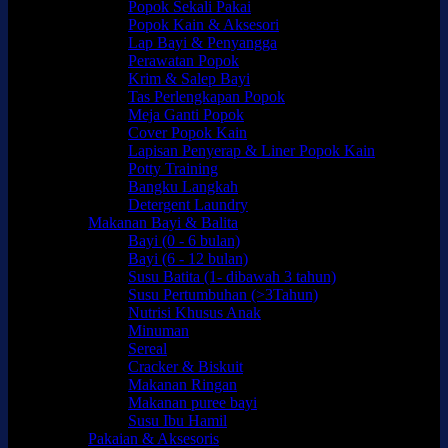
Popok Sekali Pakai
Popok Kain & Aksesori
Lap Bayi & Penyangga
Perawatan Popok
Krim & Salep Bayi
Tas Perlengkapan Popok
Meja Ganti Popok
Cover Popok Kain
Lapisan Penyerap & Liner Popok Kain
Potty Training
Bangku Langkah
Detergent Laundry
Makanan Bayi & Balita
Bayi (0 - 6 bulan)
Bayi (6 - 12 bulan)
Susu Batita (1- dibawah 3 tahun)
Susu Pertumbuhan (>3Tahun)
Nutrisi Khusus Anak
Minuman
Sereal
Cracker & Biskuit
Makanan Ringan
Makanan puree bayi
Susu Ibu Hamil
Pakaian & Aksesoris