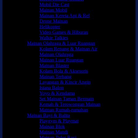
Mobil Die Cast
Mainan Mobil
Mainan Kereta Api & Rel
Drone Mainan
Helikopter
Video Games & Hiburan
Walkie Talkies
Mainan Olahraga & Luar Ruangan
Kolam Renang & Mainan Air
Mainan Olahraga
Mainan Luar Ruangan
Mainan Blaster
Kolam Bola & Aksesoris
Mainan Terbang
Layangan & Kincir Angin
Istana Balon
Yoyo & Kendama
Set Mainan Taman Bermain
Kemah & Terowongan Mainan
Mainan Rumah-rumahan
Mainan Bayi & Balita
Playgym & Playmat
Mainan Blok
Mainan Mandi
Mainan Tidur Bayi