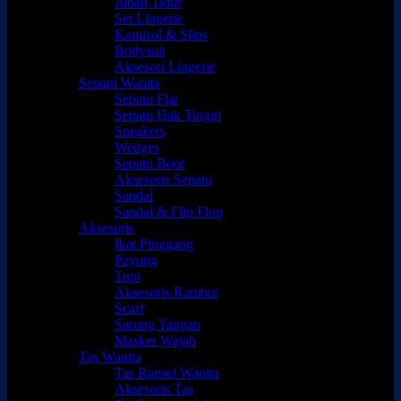
Jubah Tidur
Set Lingerie
Kamisol & Slips
Bodysuit
Aksesori Lingerie
Sepatu Wanita
Sepatu Flat
Sepatu Hak Tinggi
Sneakers
Wedges
Sepatu Boot
Aksesoris Sepatu
Sandal
Sandal & Flip Flop
Aksesoris
Ikat Pinggang
Payung
Topi
Aksesoris Rambut
Scarf
Sarung Tangan
Masker Wajah
Tas Wanita
Tas Ransel Wanita
Aksesoris Tas