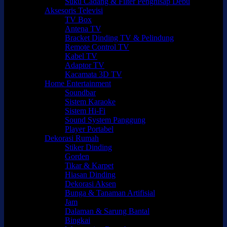
Suku Cadang & Filter Penghisap Debu
Aksesoris Televisi
TV Box
Antena TV
Bracket Dinding TV & Pelindung
Remote Control TV
Kabel TV
Adaptor TV
Kacamata 3D TV
Home Entertainment
Soundbar
Sistem Karaoke
Sistem Hi-Fi
Sound System Panggung
Player Portabel
Dekorasi Rumah
Stiker Dinding
Gorden
Tikar & Karpet
Hiasan Dinding
Dekorasi Aksen
Bunga & Tanaman Artifisial
Jam
Dalaman & Sarung Bantal
Bingkai