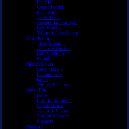
Kemeja
Celana Pendek
Kaus Kaki
Jas & Blazer
Sweater dan Kardigan
Baju Renang
T-Shirt & Kaos Dalam
Baju Muslim
Jubah Muslim
Aksesoris Muslim
Baju Muslimin
Kopiah
Pakaian Dalam
Celana Dalam
Pakaian Tidur
Boxer
Thongs & Lainnya
Sepatu Pria
Boots
Flip Flop & Sandal
Sepatu Formal
Aksesoris Sepatu
Slip-On & Loafer
Sneakers
Aksesoris